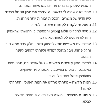
השבוע לעסוק בדברים אחרים כמו פיתוח מוצרים.
אחרי שנה שהיה לי בראש –
עיצבתי את יומן הטיול
ויצרתי
ליין חדש של מוצרים והכנסות גבוהות יותר מהחנות.
הפסקתי לקחת לקוחות עיצוב
– לגמרי.
ניסיתי להקליט
וולוג (vlog)
והפסקתי כי הרגשתי שהאפיק
הזה לא מתאים לי, לפחות לא כרגע.
עבדתי עם
משפיעניות
על שיווק היומן, חלק עבד ממש טוב
וחלק פחות, אבל מהכל למדתי ולקחתי לקחים לשנה
הבאה.
למדתי המון
קורסים חדשים
– גוגל אנליטיקס, תבניותיות
באלמנטור, בוטים בפייסבוק, אסטרטגיה שיווקית,
superfans של פאט פלין ועוד…
חנות חדשה
– פתחתי מחדש את חנות האטסי והתחלתי
למכור!
פוסטים חדשים
– השנה העליתי 25 פוסטים חדשים
לבלוג.