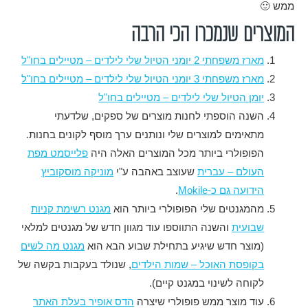
ממש 🙂
המוצרים שנמכרו הכי הרבה
מארז משפחתי 2 יומני הטיול שלי לילדים – מטיילים בחו"ל
מארז משפחתי 3 יומני הטיול שלי לילדים – מטיילים בחו"ל
יומן הטיול שלי לילדים – מטיילים בחו"ל
השנה הוספתי לחנות מוצרים של ספקים, שלדעתי
מתאימים למוצרים שלי ונותנים ערך מוסף לקונים בחנות.
הפופולרי ביותר מכל המוצרים האלה היה
פלייסמט מפת
העולם – עברית
שעוצב באהבה ע"י
מוניקה מוסקוביץ
הידועה גם כ-Mokile
.
מהמגנטים שלי הפופולרי ביותר הוא
מגנט רשימת קניות
שבועית
והשנה התווספו עוד מגוון חדש של מגנטים למלאי
(מוצר חדש שיגיע בתחילת שבוע הבא הוא
מגנט מה לשים
בקופסת האוכל – שמות הילדים
, שנולד בעקבות בקשה של
לקוחה לשינוי במגנט קיים).
עוד מוצר ממש פופולרי שיצרה
הדס אופיר בעלת האתר