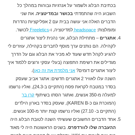
בכתיבת הבלוג ולשמור על אנרגיות גבוהות במהלך כל
השבוע היה שהתמדתי
בכושר ובמדיטציה
. את שני
הדברים האלה אני עושה בבית עם 2 אפליקציות נהדרות
ומומלצות:
headspace
למדיטציה, ו-
Freeletics
לכושר.
אתגרים
– מתחילת הבלוג, אני נהנית ליצור אתגרים
לקהילה. הם נותנים ערך מוסף לחברים בקהילה, עוזרים לי
להגיע לקהל חדש שעוד לא מכיר את הבלוג וגם על הדרך
מגדילים את רשימת התפוצה (בעלי עסקי ורוצים ללמוד איך
ליצור אתגרים דומים?
אני מלמדת את זה כאן
).
השנה עלו לאוויר 2 אתגרים חדשים: אתגר אביב שעסק
בסדר במטבח לקראת פסח (התקיים ב-24.3), ואליו נרשמו
למעלה מ-350 אנשים, ואתגר הסתו בשיתוף
קרן בר
(המוכרת גם כ-KAREN B), שעסק בסדר בארון הילדים
(התקיים ב- 27.10) ואליו נרשמו קצת יותר מ-100 אנשים.
אחד הדברים החשובים שעשיתי השנה לטובת הבלוג היה
ההעברה שלו לוורדפרס
. בשנים הראשונות היה לי מאוד