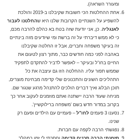
ומעורר השראה).
אחת ההחלטות הכי חשובות שקיבלנו ב-2019 והולכת
להשפיע על השנתיים הקרובות שלנו היא ש
החלטנו לעבור
לאנגליה
. כן, אני יודעת שזה בטח בא כהלם להרבה מכם,
כי לא ממש דיברתי על זה ברשת ומי שיודעים מזה בינתיים
זה בעיקר משפחה וחברים, אבל זו החלטה שקיבלנו
באהבה לפני כמה חודשים כבר, מתוך רצון לטעום את
החיים בחו"ל ובעיקר – לאפשר לדביר להתקדם לתפקיד
שממש תפור עליו. ההחלטה הזו גם עיצבה את כל
התהליכים השונים והתכנונים שלי קדימה מבחינת מוצרים,
תוכן הבלוג ואיך דברים הולכים להתנהל מרגע שנגור שם.
מניחה שעוד הרבה יישתנה ואתם מוזמנים לעקוב אחר כך
בקרוב במדור חדש בשם 'משפחה ברילוקשיין'.
נסענו 3 פעמים
לחו"ל
– פעמיים עם הילדים ופעם רק
שנינו.
נפגשתי הרבה לקפה עם חברות.
תזמנתי הרבה תכנים קדימה
וחסכתי לי זמן במהלך