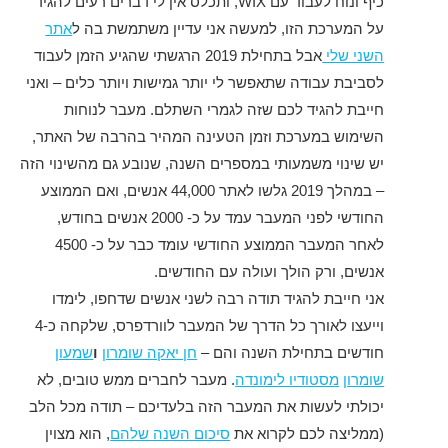
כיף ונוח לעבוד עם WIX, ותכלס אין לי דברים רעים להגיד
על המערכת הזו, למעשה אני עדיין משתמשת בה ל
אתר
השני שלי
אבל בתחילת 2019 הרגשתי שהגיע הזמן לעבוד
לסביבת עבודה שתאפשר לי יותר גמישות ויותר כלים – ואני
חייבת להגיד לכם שזה לגמרי השתלם. מעבר לנוחות
השימוש במערכת וזמן הטעינה המהיר בהרבה של האתר,
יש שינוי משמעותי במספרים השנה, שנובע גם מהשינוי הזה
– במהלך 2019 גלשו לאתר 44,000 אנשים, ואם הממוצע
החודשי לפני המעבר עמד על כ- 2000 אנשים בחודש,
לאחר המעבר הממוצע החודשי עומד כבר על כ- 4500
אנשים, ורק הולך ועולה עם החודשים.
אני חייבת להגיד תודה רבה לשני אנשים שדחפו, לימדו
וייעצו לאורך כל הדרך של המעבר לוורדפרס, שלקחה כ-4
חודשים בתחילת השנה והם –
חן יאקה שומרון
ו
שמעון
שומרון
מסטודיו לימונדה
. מעבר לחברים ממש טובים, לא
יכולתי לעשות את המעבר הזה בלעדיכם – תודה מכל הלב
(ממליצה לכם לקרוא את
סיכום השנה שלהם
, הוא מצוין