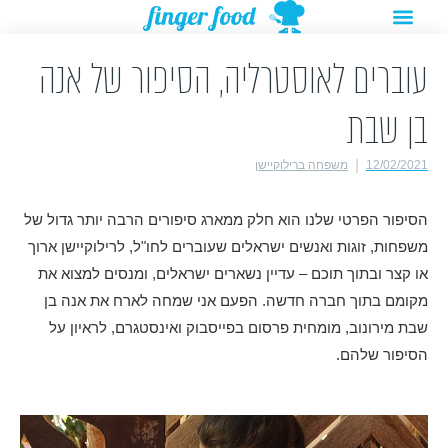
תפריט
ילוג
מתנות להורדה
רעיונות לפעילויות
תוכן
עוברים לאוסטרליה, הסיפור של אנה
בן שבת
12/02/2021
משפחה ברילוקיישן
הסיפור הפרטי שלנו הוא חלק ממארג סיפורים הרבה יותר גדול של
משפחות, זוגות ואנשים ישראלים שעוברים לחו"ל, לרילוקיישן ארוך
או קצר ובתוך תוכם – עדיין נשארים ישראלים, ומנסים למצוא את
מקומם בתוך חברה חדשה. הפעם אני שמחה לארח את אנה בן
שבת מירונוב, מומחית פרסום בפייסבוק ואינסטגרם, לראיון על
הסיפור שלהם.