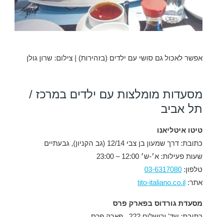
אפשר לאכול גם סושי עם ילדים (בזהירות) | צילום: שרון גולן
מסעדות מומלצות עם ילדים במרכז /
תל אביב
טיטו איטליאנו
כתובת: דרך שמעון בן צבי 12/14 (גב הקניון), גבעתיים
שעות פעילות: א׳-ש׳ 12:00 – 23:00
טלפון:
03-6317080
אתר:
tito-italiano.co.il
מסעדת גורדוס בפארק פרס
כתובת: שד' ירושלים 222 , פארק פרס