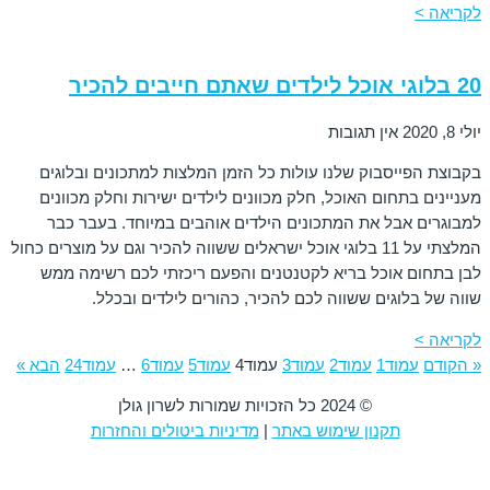
לקריאה >
20 בלוגי אוכל לילדים שאתם חייבים להכיר
יולי 8, 2020
אין תגובות
בקבוצת הפייסבוק שלנו עולות כל הזמן המלצות למתכונים ובלוגים
מעניינים בתחום האוכל, חלק מכוונים לילדים ישירות וחלק מכוונים
למבוגרים אבל את המתכונים הילדים אוהבים במיוחד. בעבר כבר
המלצתי על 11 בלוגי אוכל ישראלים ששווה להכיר וגם על מוצרים כחול
לבן בתחום אוכל בריא לקטנטנים והפעם ריכזתי לכם רשימה ממש
שווה של בלוגים ששווה לכם להכיר, כהורים לילדים ובכלל.
לקריאה >
« הקודם
עמוד
1
עמוד
2
עמוד
3
עמוד
4
עמוד
5
עמוד
6
…
עמוד
24
הבא »
© 2024 כל הזכויות שמורות לשרון גולן
תקנון שימוש באתר
|
מדיניות ביטולים והחזרות