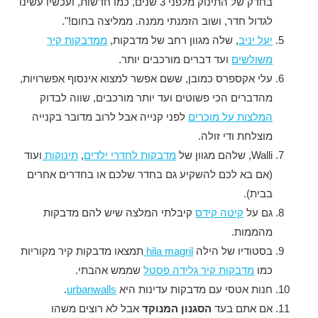
בחדק של התינוק מלפני 3 שנים, כמו חדשות, ועכשיו עשינו
לגדול חדר, ושוב הזמנתי ממנה. ממליצה בחום!".
יעל יניב
, שלה מגוון רחב של מדבקות,
ממדבקות קיר
משולשים
ועד דברים מורכבים יותר.
עלי אקספרס כמובן, ששם אפשר למצוא אינסוף אפשרויות,
מהדברים הכי פשוטים ועד יותר מורכבים, שווה לבדוק
המלצות על מוכרים
לפני קנייה אבל לרוב מדובר בקנייה
מוצלחת ודי זולה.
Walli, שלהם מגוון של
מדבקות לחדרי ילדים
,
תינוקות
ועוד
(אם בא לכם להשקיע גם בחדר שלכם או בחדרים אחרים
בבית).
גם על
קיטה קידס
קיבלתי המלצה שיש להם מדבקות
מהממות.
בסטודיו של הילה
hila magril
תמצאו מדבקות קיר מקוריות
כמו
מדבקות קיר גלידה פסטל
שממש אהבתי.
חנות אטסי עם מדבקות עדינות היא
urbanwalls
.
אם אתם בעד
הסגנון המנוקד
אבל לא רוצים משהו