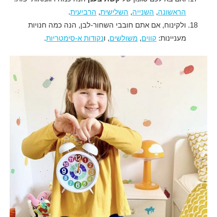
הראשונה
,
השנייה
,
השלישית
,
הרביעית
.
ולקינוח, אם אתם חובבי השחור-לבן, הנה כמה חנויות
מעניינות:
קווים
,
משולשים
, ו
נקודות א-סימטריות
.