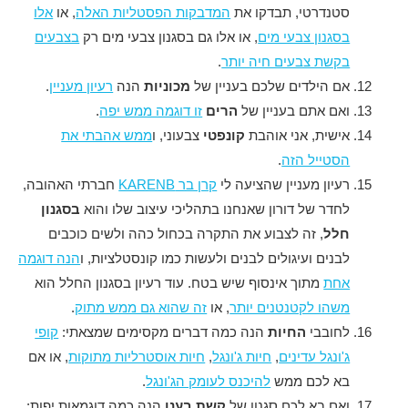
סטנדרטי, תבדקו את
המדבקות הפסטליות האלה
, או
אלו
בסגנון צבעי מים
, או אלו גם בסגנון צבעי מים רק
בצבעים
בקשת צבעים חיה יותר
.
אם הילדים שלכם בעניין של
מכוניות
הנה
רעיון מעניין
.
ואם אתם בעניין של
הרים
זו דוגמה ממש יפה
.
אישית, אני אוהבת
קונפטי
צבעוני, ו
ממש אהבתי את
הסטייל הזה
.
רעיון מעניין שהציעה לי
קרן בר KARENB
חברתי האהובה,
לחדר של דורון שאנחנו בתהליכי עיצוב שלו והוא
בסגנון
חלל
, זה לצבוע את התקרה בכחול כהה ולשים כוכבים
לבנים ועיגולים לבנים ולעשות כמו קונסטלציות, ו
הנה דוגמה
אחת
מתוך אינסוף שיש בטח. עוד רעיון בסגנון החלל הוא
משהו לקטנטנים יותר
, או
זה שהוא גם ממש מתוק
.
לחובבי
החיות
הנה כמה דברים מקסימים שמצאתי:
קופי
ג'ונגל עדינים
,
חיות ג'ונגל
,
חיות אוסטרליות מתוקות
, או אם
בא לכם ממש
להיכנס לעומק הג'ונגל
.
ואם בא לכם סגנון של
קשת בענן
הנה כמה דוגמאות יפות: