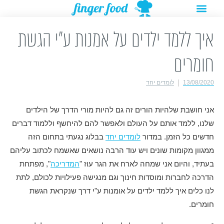
תפריט
ילוג
מתנות להורדה
רעיונות לפעילויות
תוכן
איך ללמד ילדים על אמנות ע"י הגשת
חומרים
13/08/2020
לומדים יחד
אני חושבת שלהיות הורים זה גם להיות מורי הדרך של הילדים
שלנו, ללמד אותם על העולם ולאפשר להם להיחשף וללמוד דברים
חדשים כל הזמן. במדור
לומדים יחד
בבלוג נגעתי בתחום הזה
ממגוון מקומות שונים ויש עוד הרבה נושאים שאשמח לכתוב עליהם
בעתיד, והיום אני שמחה לארח את הגר עוז "
המדריכה
", מפתחת
הדרכה לחברות ומוסדות חינוך וגם מנגישה פעילויות לכולם, לתת
לנו כלים איך ללמד ילדים על אומנות ע"י דרך שנקראת הגשת
חומרים.