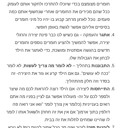
חומרים מצומצם בכדי שיוכלו להתרכז ולחקור אותם לעומק.
ככל שהם מכירים את החומרים ואחרי שנחשוף אותם כמה
פעמים. נוכל לארגן מרחב קבוע בו יהיו כל מיני חומרים
בסיסיים אליהם אפשר לגשת באופן חופשי.
אתגר
והעמקה – גם כשיש לנו כבר פינת יצירה והרגלי
יצירה, אפשר להמשיך ולהציע חומרים נוספים וחומרים
חדשים בהגשה אסתטית ומושכת, כדי לאתגר את הילד
לבחון את הגבולות שלו.
התבוננות
בתהליך –
לא לומר מה צריך לעשות
, לא לומר
"ככה לא עושים". גם אם הילד קרע או גזר את היצירה- זה
בסדר וזה חלק מהתהליך.
התייחסות
ליצירה- אם הילד רוצה להראות לכם מה שיצר
ולספר לכם על זה- מעולה! אפשר גם לציין בפניו מה אתם
רואים בענייניות (כלומר אין צורך לומר "וואו אני רואה פה
דולפין בתוך ארמון" אם אין את זה חחח) ולשאול אותו / לומר
לו שהיינו שמחים לתלות את זה בבית.
ליהנות מזה!
לזכור שזה סך הכל אמור להיות כיף! לא נורא