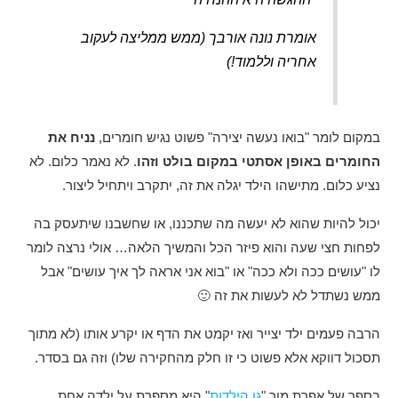
אומרת נונה אורבך (ממש ממליצה לעקוב
אחריה וללמוד!)
במקום לומר "בואו נעשה יצירה" פשוט נגיש חומרים,
נניח את
החומרים באופן אסתטי במקום בולט וזהו
. לא נאמר כלום. לא
נציע כלום. מתישהו הילד יגלה את זה, יתקרב ויתחיל ליצור.
יכול להיות שהוא לא יעשה מה שתכננו, או שחשבנו שיתעסק בה
לפחות חצי שעה והוא פיזר הכל והמשיך הלאה… אולי נרצה לומר
לו "עושים ככה ולא ככה" או "בוא אני אראה לך איך עושים" אבל
ממש נשתדל לא לעשות את זה 🙂
הרבה פעמים ילד יצייר ואז יקמט את הדף או יקרע אותו (לא מתוך
תסכול דווקא אלא פשוט כי זו חלק מהחקירה שלו) וזה גם בסדר.
בספר של אפרת מור "
גן הילדות
" היא מספרת על ילדה אחת