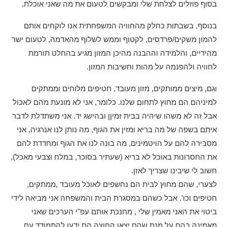
בסוף פוזלים לצלחת שלי ומבקשים לטעום את מה שאני אוכלת.
בנוסף, בשבתות כחלק מהחוויה המשפחתית אנו לוקחים אותם
להמון משקים/פרדסים, לקטוף וממש לשלוף מהאדמה, לטעום ישר
מהידיים, והלמידה וההבנה מהיכן המזון מגיע בהחלט תורמת
לחוויה ולהפנמה על מהות וחשיבות המזון.
וגם, מיצים ממותקים, מזון מעובד, חטיפים מלוחים וממתקים
למיניהם הם מחוץ לתחום שלנו. כלומר, אני לא מונעת מהם לאכול
אבל זה לא משהו שיהיה בבית זמיןן ובהישג יד. אני משתדלת לדבר
איתם בשפה של מה בריא ומזין את הגוף, מה נותן לנו אנרגיה, אני
מסבירה להם על הויטמינים, מה בונה לנו את הגוף ומחדדת להם
את החסרונות באוכל לא בריא (שעתיר בסוכר, במלח וצבעי מאכל),
חשוב לי שיבינו שצריך לאזן.
לצערי, שהם מחוץ לבית הם נחשפים לאוכל מעובד ,ממתקים,
חטיפים וכו'. אבל כשהם במסגרת הבית והמשפחה אני מביאה לידי
ביטוי את האני מאמין שלי , מחנכת אותם עפ"י הערכים שאני
מאמינה בהם על מנת שהם יצאו החוצה הם ידעו להתמודד עם