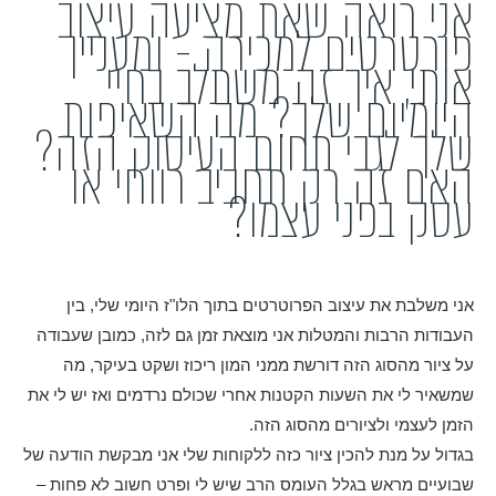
אני רואה שאת מציעה עיצוב
פורטרטים למכירה - ומעניין
אותי, איך זה משתלב בחיי
היומיום שלך? מה השאיפות
שלך לגבי תחום העיסוק הזה?
האם זה רק תחביב רווחי או
עסק בפני עצמו?
אני משלבת את עיצוב הפרוטרטים בתוך הלו"ז היומי שלי, בין
העבודות הרבות והמטלות אני מוצאת זמן גם לזה, כמובן שעבודה
על ציור מהסוג הזה דורשת ממני המון ריכוז ושקט בעיקר, מה
שמשאיר לי את השעות הקטנות אחרי שכולם נרדמים ואז יש לי את
הזמן לעצמי ולציורים מהסוג הזה.
בגדול על מנת להכין ציור כזה ללקוחות שלי אני מבקשת הודעה של
שבועיים מראש בגלל העומס הרב שיש לי ופרט חשוב לא פחות –