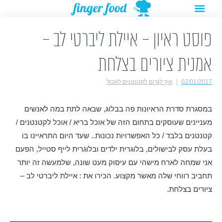
תפריט
ילוג
מתנות להורדה
רעיונות לפעילויות
תוכן
פוסט ראיון – איילת ליברטי לב –
אמנית ציורים בצלחת
02/01/2017
איך לגרום לקטנטנים לאכול
במסגרת סדרת הראיונות פה בבלוג, שבאה לתת במה לאנשים
מעניינים שעוסקים בתחום הזה של אוכל בריא / אוכל לקטנטנים /
קטנטנים בלבד / כל האפשרויות נכונות.. שעד היום התראיינו בו
בעלת עסק לבישולים, בלוגרית ילדים ובלוגרית לייף סטייל, הפעם
אני שמחה לארח מישהי עם עיסוק מעט שונה, שלמעשה זה יותר
תחביב רווחי שלה מאשר מקצוע. הכירו את : איילת ליברטי לב –
ציורים בצלחת.