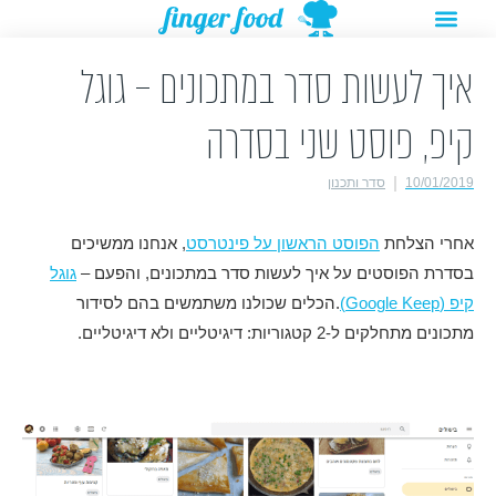
תפריט
ילוג
מתנות להורדה
רעיונות לפעילויות
תוכן
איך לעשות סדר במתכונים – גוגל
קיפ, פוסט שני בסדרה
10/01/2019
סדר ותכנון
אחרי הצלחת
הפוסט הראשון על פינטרסט
, אנחנו ממשיכים
בסדרת הפוסטים על איך לעשות סדר במתכונים, והפעם –
גוגל
קיפ (Google Keep)
.הכלים שכולנו משתמשים בהם לסידור
מתכונים מתחלקים ל-2 קטגוריות: דיגיטליים ולא דיגיטליים.