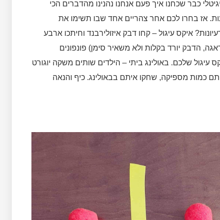
יטלי כבר שכחנו איך פעם אנחנו נהנינו מהדברים הכי
ות. אז בחרו לכם אחר צהריים אחד שבו תשימו את
ט תשחקו. רוצים רעיונות? איקס עיגול – קחו דבק איזולירבנד וחיתכו ארבע
אגה, הדבק יורד בקלות ולא משאיר סימן) פונפונים
קס עיגול שלכם. באולינג ביתי – הילדים שותים משקה יוגורט
תם כמות מספיקה, שחקו איתם בבאולינג. כיף והנאה