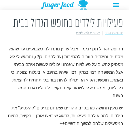
תפריט
ילוג
מתנות להורדה
רעיונות לפעילויות
תוכן
פעילויות לילדים בחופש הגדול בבית
22/08/2018
רעיונות לפעילויות
החופש הגדול תכף נגמר, אבל עדיין נותרו לנו כשבועיים עד שהוא
מסתיים והילדים חוזרים למסגרות (עד לחגים, כן?), והראש לי לא
מפסיק לחשוב על פעילויות שאנחנו יכולים לעשות איתם בבית/
אצל המשפחה רצוי במזגן, רצוי שיהיו בחינם או בעלות נמוכה, כי
באמת.. חופשת הקיץ הזו יכולה להיות בור בלי תחתית להוצאות
כלכליות, וממש בא לי לשמור קצת תקציב לטיולים גם בהמשך
השנה.
יש מעין תחושה כזו בקרב ההורים שאנחנו צריכים "להעסיק" את
הילדים, להביא להם פעילויות, לדאוג שיבצעו אותן – בקיצר, להיות
המפעילים שלהם למשך חודשיים++.