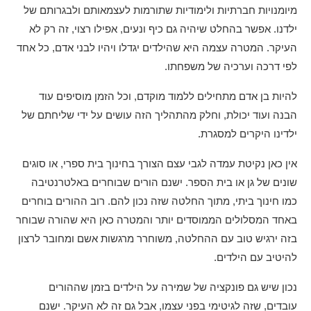
מיומנויות חברתיות ולימודיות שתורמות לעצמאותם ולבגרותם של
ילדנו. אפשר בהחלט שיהיה גם כיף ונעים, אפילו רצוי, זה רק לא
העיקר. המטרה עצמה היא שהילדים יגדלו ויהיו לבני אדם, כל אחד
לפי דרכה וערכיה של משפחתו.
להיות בן אדם מתחילים ללמוד מוקדם, וכל הזמן מוסיפים עוד
הבנה ועוד יכולת, וחלק מהתהליך הזה עושים על ידי שליחתם של
ילדינו היקרים למסגרת.
אין כאן נקיטת עמדה לגבי עצם הצורך בחינוך בית ספרי, או סוגים
שונים של גן או בית הספר. ישנם הורים שבוחרים באלטרנטיבה
כמו חינוך ביתי, מתוך החלטה שזה נכון להם. רוב ההורים בוחרים
באחד המסלולים הממוסדים יותר והמטרה כאן היא שהורה שבוחר
בזה ירגיש טוב עם ההחלטה, משוחרר מרגשות אשם ומחובר לרצון
להיטיב עם הילדים.
נכון שיש גם פונקציה של שמירה על הילדים בזמן שההורים
עובדים, שזה לגיטימי בפני עצמו, אבל גם זה לא העיקר. ישנם