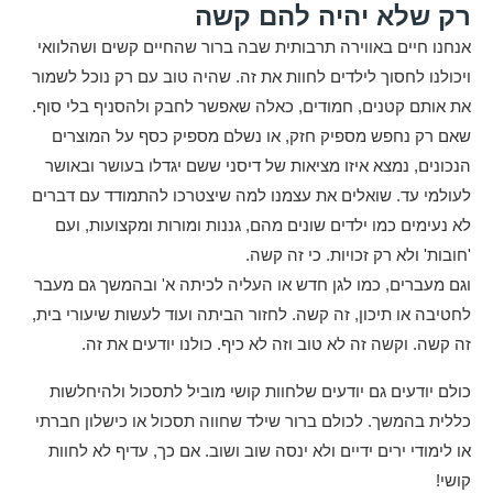
רק שלא יהיה להם קשה
אנחנו חיים באווירה תרבותית שבה ברור שהחיים קשים ושהלוואי
ויכולנו לחסוך לילדים לחוות את זה. שהיה טוב עם רק נוכל לשמור
את אותם קטנים, חמודים, כאלה שאפשר לחבק ולהסניף בלי סוף.
שאם רק נחפש מספיק חזק, או נשלם מספיק כסף על המוצרים
הנכונים, נמצא איזו מציאות של דיסני ששם יגדלו בעושר ובאושר
לעולמי עד. שואלים את עצמנו למה שיצטרכו להתמודד עם דברים
לא נעימים כמו ילדים שונים מהם, גננות ומורות ומקצועות, ועם
'חובות' ולא רק זכויות. כי זה קשה.
וגם מעברים, כמו לגן חדש או העליה לכיתה א' ובהמשך גם מעבר
לחטיבה או תיכון, זה קשה. לחזור הביתה ועוד לעשות שיעורי בית,
זה קשה. וקשה זה לא טוב וזה לא כיף. כולנו יודעים את זה.
כולם יודעים גם יודעים שלחוות קושי מוביל לתסכול ולהיחלשות
כללית בהמשך. לכולם ברור שילד שחווה תסכול או כישלון חברתי
או לימודי ירים ידיים ולא ינסה שוב ושוב. אם כך, עדיף לא לחוות
קושי!