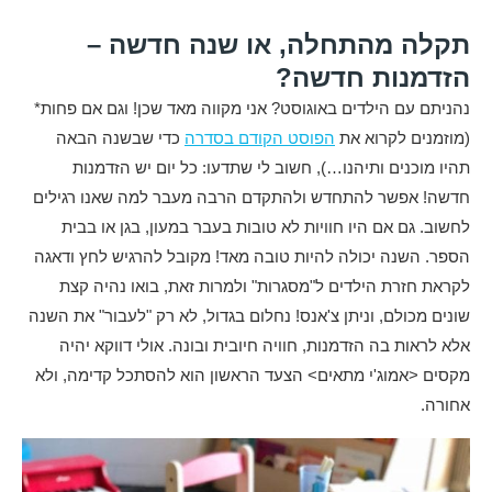
תקלה מהתחלה, או שנה חדשה –
הזדמנות חדשה?
נהניתם עם הילדים באוגוסט? אני מקווה מאד שכן! וגם אם פחות*
(מוזמנים לקרוא את
הפוסט הקודם בסדרה
כדי שבשנה הבאה
תהיו מוכנים ותיהנו…), חשוב לי שתדעו: כל יום יש הזדמנות
חדשה! אפשר להתחדש ולהתקדם הרבה מעבר למה שאנו רגילים
לחשוב. גם אם היו חוויות לא טובות בעבר במעון, בגן או בבית
הספר. השנה יכולה להיות טובה מאד! מקובל להרגיש לחץ ודאגה
לקראת חזרת הילדים ל"מסגרות" ולמרות זאת, בואו נהיה קצת
שונים מכולם, וניתן צ'אנס! נחלום בגדול, לא רק "לעבור" את השנה
אלא לראות בה הזדמנות, חוויה חיובית ובונה. אולי דווקא יהיה
מקסים <אמוג'י מתאים> הצעד הראשון הוא להסתכל קדימה, ולא
אחורה.