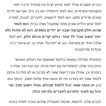
דברים חשובים שילד לומד מחוץ לבית וזה מתחיל הרבה לפני
מקצועות אקדמיים. הוא לומד להסתדר עם בני גילו, ואף עם ילדים
קטנים וגדולים ממנו. הוא לומד להקשיב: לחברים, לגננת, למורה.
לומד שיש כללים שונים ממה שמקובל אצלו בבית.
הוא לומד
שהוא חלק מקבוצה שבה יש ילדים נוספים. הוא לא פחות ולא
יותר חשוב מכל ילד אחר; כולם יקרים וכולם חלק
. הוא לומד
שלכל אחד יש משימות. בגן יש "תורנות" ואחר כך יש שיעורי בית,
עבודות ופרויקטים.
התועלת הגדולה נמצאת בלימוד שמשקף את העולם האנושי
והתרבותי שלנו. התמודדות עם יחסי מרות, עם חברויות, עמידה
בזמנים וכן, אפילו עם דרישות שאני לא מבינה או לא מזדהה איתם.
ללמוד שאני לא במרכז וזה לא עושה אותי פחות חשוב. ההפך הוא
נכון.
זה אומר שאני יכול ללמוד מכולם, ואולי חשוב מכך, אני
יכול גם לעזור ולתרום לחברים ולכיתה כולה.
הבנים שלנו, לדוגמא, שרמת האנגלית שלהם טובה יחסית בזכות