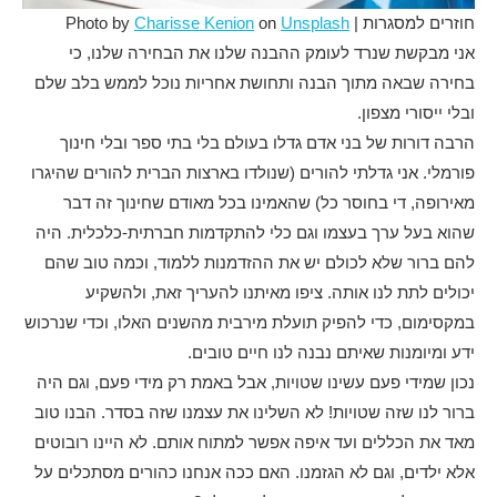
חוזרים למסגרות | Photo by
Unsplash
on
Charisse Kenion
אני מבקשת שנרד לעומק ההבנה שלנו את הבחירה שלנו, כי
בחירה שבאה מתוך הבנה ותחושת אחריות נוכל לממש בלב שלם
ובלי ייסורי מצפון.
הרבה דורות של בני אדם גדלו בעולם בלי בתי ספר ובלי חינוך
פורמלי. אני גדלתי להורים (שנולדו בארצות הברית להורים שהיגרו
מאירופה, די בחוסר כל) שהאמינו בכל מאודם שחינוך זה דבר
שהוא בעל ערך בעצמו וגם כלי להתקדמות חברתית-כלכלית. היה
להם ברור שלא לכולם יש את ההזדמנות ללמוד, וכמה טוב שהם
יכולים לתת לנו אותה. ציפו מאיתנו להעריך זאת, ולהשקיע
במקסימום, כדי להפיק תועלת מירבית מהשנים האלו, וכדי שנרכוש
ידע ומיומנות שאיתם נבנה לנו חיים טובים.
נכון שמידי פעם עשינו שטויות, אבל באמת רק מידי פעם, וגם היה
ברור לנו שזה שטויות! לא השלינו את עצמנו שזה בסדר. הבנו טוב
מאד את הכללים ועד איפה אפשר למתוח אותם. לא היינו רובוטים
אלא ילדים, וגם לא הגזמנו. האם ככה אנחנו כהורים מסתכלים על