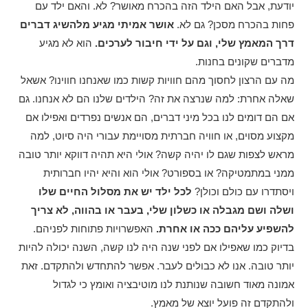
יודעת, אבל האם הילד הזה בהכרח מאושר? לא. והאם ילד עם
פחות בהכרח מסכן? גם לא.
אושר אמיתי מגיע מלהשיג דברים
דרך המאמץ שלי, וגם על ידי חיבור לערכים.
הוא לא מגיע
מדברים שקונים בחנות.
מה עם הרצון לחסוך מהם חוויות קשות כמו שאנחנו חווינו? אשאל
שאלה אחרת: למה שנרצה את זה? הילדים שלנו הם לא אנחנו. גם
אם הם דומים לנו בכל מיני דברים, הם אנשים נפרדים ואפילו אם
מקצוע מסוים, או חוויה חברתית מסויימת עבורי היה סיוט, למה
מראש לצפות שגם לו יהיה קשה? אולי היא תהיה דווקא יותר טובה
ממני במתמטיקה? או בספורט? אולי הוא והיא יהיו חברותית
ויסתדרו עם כולם וכולן?
לכל ילד יש את מסלול החיים שלו
ושלה ושם מגבלה או כשלון שלי, בעבר או בהווה, לא צריך
להשפיע עליהם ככה או אחרת.
האפשרויות פתוחות לפניהם.
בדיוק כמו שאפילו אם לפני שנה היה לנו קשה, השנה יכולה להיות
יותר טובה. אנו לא כבולים לעבר. אפשר להתחדש ולהתקדם. זאת
אמונה מאוד חשובה שנותנת לנו מוטיבציה ואומץ כי לגדול
ולהתקדם זה פועל יוצא של מאמץ.