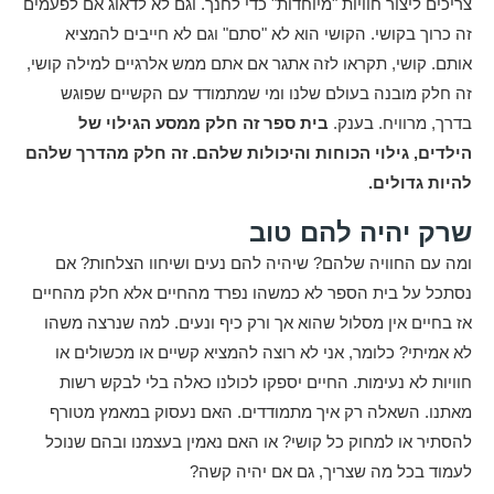
צריכים ליצור חוויות "מיוחדות" כדי לחנך. וגם לא לדאוג אם לפעמים
זה כרוך בקושי. הקושי הוא לא "סתם" וגם לא חייבים להמציא
אותם. קושי, תקראו לזה אתגר אם אתם ממש אלרגיים למילה קושי,
זה חלק מובנה בעולם שלנו ומי שמתמודד עם הקשיים שפוגש
בדרך, מרוויח. בענק.
בית ספר זה חלק ממסע הגילוי של
הילדים, גילוי הכוחות והיכולות שלהם. זה חלק מהדרך שלהם
להיות גדולים.
שרק יהיה להם טוב
ומה עם החוויה שלהם? שיהיה להם נעים ושיחוו הצלחות? אם
נסתכל על בית הספר לא כמשהו נפרד מהחיים אלא חלק מהחיים
אז בחיים אין מסלול שהוא אך ורק כיף ונעים. למה שנרצה משהו
לא אמיתי? כלומר, אני לא רוצה להמציא קשיים או מכשולים או
חוויות לא נעימות. החיים יספקו לכולנו כאלה בלי לבקש רשות
מאתנו. השאלה רק איך מתמודדים. האם נעסוק במאמץ מטורף
להסתיר או למחוק כל קושי? או האם נאמין בעצמנו ובהם שנוכל
לעמוד בכל מה שצריך, גם אם יהיה קשה?