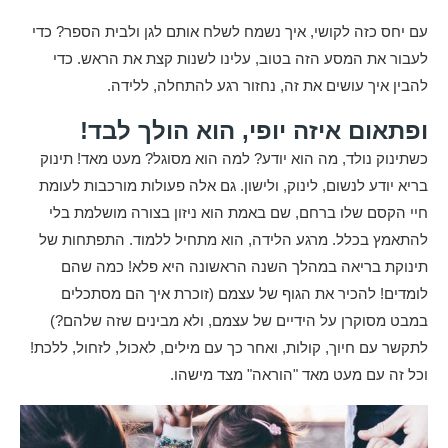
עם יחס כזה לקושי, איך נשמח לשלח אותם לגן ולבית הספר? כדי
לעבור את המסע הזה בטוב, עלינו לשנות קצת את הראש. כדי
להבין איך עושים את זה, נחזור רגע להתחלה, ללידה.
ופתאום איזה יופי, הוא הולך לבד!
כשתינוק נולד, מה הוא יודע? למה הוא מסוגל? מעט מאד! תינוק
בריא יודע לנשום, לינוק, ולישון. גם אלה פעולות מורכבות לעומת
חיי הקסם שלו ברחם, שם באמת הוא ניזון בצורה מושלמת בלי
להתאמץ בכלל. מרגע הלידה, הוא מתחיל ללמוד. התפתחות של
תינוקת בריאה במהלך השנה הראשונה היא פלא! כמה שהם
לומדים! להכיר את הגוף של עצמם (זוכרת איך הם מסתכלים
במבט מסוקרן על הידיים של עצמם, ולא מבינים שזה שלהם?)
לתקשר עם חיוך, קולות, ואחר כך עם מילים, לאכול, לזחול, ללכת!
וכל זה עם מעט מאד "הוראה" מצד מישהו.