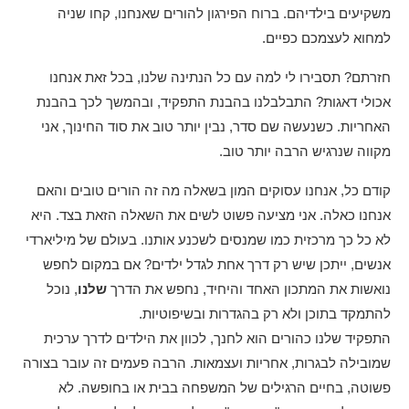
משקיעים בילדיהם. ברוח הפירגון להורים שאנחנו, קחו שניה
למחוא לעצמכם כפיים.
חזרתם? תסבירו לי למה עם כל הנתינה שלנו, בכל זאת אנחנו
אכולי דאגות? התבלבלנו בהבנת התפקיד, ובהמשך לכך בהבנת
האחריות. כשנעשה שם סדר, נבין יותר טוב את סוד החינוך, אני
מקווה שנרגיש הרבה יותר טוב.
קודם כל, אנחנו עסוקים המון בשאלה מה זה הורים טובים והאם
אנחנו כאלה. אני מציעה פשוט לשים את השאלה הזאת בצד. היא
לא כל כך מרכזית כמו שמנסים לשכנע אותנו. בעולם של מיליארדי
אנשים, ייתכן שיש רק דרך אחת לגדל ילדים? אם במקום לחפש
נואשות את המתכון האחד והיחיד, נחפש את הדרך
שלנו
, נוכל
להתמקד בתוכן ולא רק בהגדרות ובשיפוטיות.
התפקיד שלנו כהורים הוא לחנך, לכוון את הילדים לדרך ערכית
שמובילה לבגרות, אחריות ועצמאות. הרבה פעמים זה עובר בצורה
פשוטה, בחיים הרגילים של המשפחה בבית או בחופשה. לא