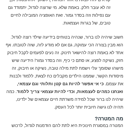
זה לא עובר חלק. באמת שלא. מי שרוצה לגדול, יתמודד גם
עם נפילות וזה בסדר גמור. זאת האופציה המובילה לחיים
טובים, של בגרות ועצמאות.
חשוב שיהיה לנו ברור, שנהיה בטוחים בידיעה שילד רוצה לגדול.
הוא מבין בצורה הכי עמוקה, גם אם לא מודע לזה, שזה לטובתו. אף
אחד לא באמת רוצה להישאר תינוק. זה נעים לפעמים לקבל חיבוק
חזק, נשיקה לפצע, או סתם כי כיף, וזה בסדר גמור! הידיעה שיש
מישהו שסומך עלי וישמח לתת מילה טובה, נשיקה או חיבוק, זה
מיסודות הקשר, שממנו הילדים מקבלים כח לצאת, ללמוד ולבנות
את עצמם.
כי אי אפשר להיות גם קטן ותלותי וגם עצמאי,
ואנחנו כמהים לעצמאות, וכדי להיות עצמאי צריך ללמוד
. כמה
שיהיה לנו ברור שכל למידה משרתת חיים עצמאים של ילדינו,
תהיה לנו גישה חיובית יותר לכל העסק.
מה המטרה?
המטרה במסגרת חינוכית היא לתת להם הזדמנות לגדול, לרכוש