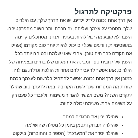
פרקטיקה לתרגול
אין דרך אחת נכונה לגדל ילדים. יש את הדרך שלך, עם הילדים
שלך. תסמכי על עצמך ועליהם, זה הרבה יותר חשוב מהפרקטיקה.
העבר לא קובע מה יכול להיות בעתיד. אנחנו מסתכלים קדימה
באופטימיות, ויודעים שכל יום יכול להיות יותר טוב מקודמו (אפילו
אם הקודם כבר היה טוב). אחרי שאני שלמה ובטוחה יותר בכל
הענין של גן ובית ספר ומבינה את המקום שלו בחיים ובצמיחה של
הילדים, אאז אפשר להעביר להם אחריות הולכת וגדלה. גם לזה,
כמובן אין דרך אחת נכונה. אפשר להתחיל בלרשום לעצמך בכמה
שורות מה המטרות שלך לשנה הקרובה. במה לדעתך טוב שהילד
יתקדם השנה? משם אפשר להגדיר משימות, ולעבוד כל פעם רק
על משימה אחת. משימה יכולה להיות:
שהילד יכין את הבגדים למחר
שהילדה תבדוק ותסמן ביומן כל מטלה שהושלמה
שהילד יסדר את "המערכת" (הספרים והחוברות) בילקוט