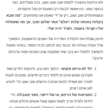
ולא נרתעת מהצורך לנסות שוב ושוב ושוב. ככה מצליחים. כמו
בכושר גופני, כח אפשר לבנות רק כשעובדים מול התנגדות,
וכשמתרגלים שוב ושוב. רק על ידי מאמץ אנו מתחזקים.
"מה שבא
בקלות באותה קלות ייעלם" אמר שלום חנוך, אך מה שעמלתי
עליו וקניתי בעצמי, תמיד יהיה שלי
.
תינוק שצלח את הלמידה האדירה של השנים הראשונות, והמשיך
וגדל ועולה (עולה! לא 'נכנס' כמו לכלא) לבית הספר, בוודאי מסוגל
להמשיך ללמוד! ויש בכך שתי מסקנות שהן הפוכות ממה ש"כולם
יודעים":
ילד לא נרתע מקושי
. ההפך הוא נכון. תינוקות וילדים מאד
סקרנים וממש אוהבים ללמוד דברים חדשים, ומוכנים לעבוד
לאורך זמן ואפילו לחוות אכזבה וכישלון שוב ושוב כדי להגיע
לאן שהם רוצים.
המציאות של הרחם, או של דיסני, מאד מוגבלת
. כדי
לחיות ולגדול צריך לצאת משם (אצל אנשים גדולים אנחנו
קוראים לזה לצאת מ"אזור הנוחות") לשאוף ולהתנסות. וכן,