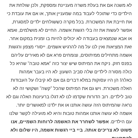
לא משנה אם את בעלת משרה מעניינת ומספקת, ולכן שולחת את
הילדים כדי שתוכלי לעבוד במה שמעניין אותך, או אם את עובדת כי
את חייבת את המשכורת. בכל מקרה כששולחים ילדים למסגרת,
אפשר לעשות את זה בלי רגשות אשמה. החיים לא מושלמים, ואמא
או אבא שנמצאים בעבודה לא יכולים להיות בו זמנית במקום אחר.
זאת המציאות ואין לנו על מה להרגיש אשמים. ייסורי מצפון ורגשות
אשמה מתחילים ממיתוסים, וצומחים פרא אם לא מאירים עליהם
בפנס חזק. ניקח את המיתוס שיש יצור כזה "אמא טובה" שהיא כל
כולה מסורה לילדים שלה סביב השעון; לא היו בעבר אמהות
כאלה! הן היו עסוקות במלא דברים גם אם לא קיבלו על העבודות
האלה משכורת. ויש גם את המיתוס שהכל "קשה" ושקושי זה לא
טוב לילדים. רוב הדורות שקדמו לנו לא דגלו ברעיונות האלה וגם לא
נראה שהמיתוס הזה עושה אותנו או את ילדנו למאושרים יותר.
אשמה לא עושה אותנו אמהות טובות והיא לא מועילה לקשר שלנו
עם הילדים.
אפשר לשחרר את האשמה לרוחות השמיים, אנו
פשוט לא צריכים אותה. ביי ביי רגשות אשמה, היו שלום ולא