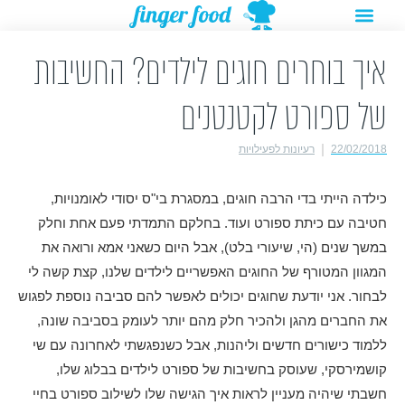
תפריט
ילוג
מתנות להורדה
רעיונות לפעילויות
תוכן
איך בוחרים חוגים לילדים? החשיבות
של ספורט לקטנטנים
22/02/2018
רעיונות לפעילויות
כילדה הייתי בדי הרבה חוגים, במסגרת בי"ס יסודי לאומנויות,
חטיבה עם כיתת ספורט ועוד. בחלקם התמדתי פעם אחת וחלק
במשך שנים (הי, שיעורי בלט), אבל היום כשאני אמא ורואה את
המגוון המטורף של החוגים האפשריים לילדים שלנו, קצת קשה לי
לבחור. אני יודעת שחוגים יכולים לאפשר להם סביבה נוספת לפגוש
את החברים מהגן ולהכיר חלק מהם יותר לעומק בסביבה שונה,
ללמוד כישורים חדשים וליהנות, אבל כשנפגשתי לאחרונה עם שי
קושמירסקי, שעוסק בחשיבות של ספורט לילדים בבלוג שלו,
חשבתי שיהיה מעניין לראות איך הגישה שלו לשילוב ספורט בחיי