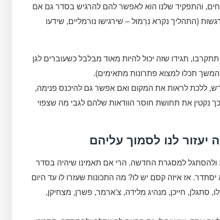
חים, והתפקיד שלנו הוא לאפשר להם להרגיש בסדר גם אם
ת (התהליך נקרא נִרְמוּל – שירגישו נורמליים, שידעו
תתקרבו, תגידו שזה יכול להיות מאוד מבלבל כשעוברים לגן
המשך תכלו למצוא פתרונות מתאימים).
דש, ללכת לראות את המקום ואם אפשר גם להיכנס פנימה,
שוב. כך נקטין את תחושת חוסר הוודאות שלהם לגבי מה שצפוי
 יעזור לנו לסמוך עליהם
לב ולהסתגל למסגרת החדשה. הרי אם תאמינו שיהיה בסדר
סתדר. אז איזה קסם יש לו? מה התכונות שעזרו לו עד היום
 סתגלן, חייכן, מנהיג מלידה, צ'ארמר, פשרן, מצחיקן,