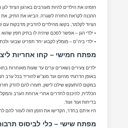
הזמינו את הילדים להיות מעורבים בארגון הציוד לג
ההכנה לקראת החזרה לשגרה. הביאו את התיק, את ה
הציוד לקלמר, בקשו מהילדים להדביק מדבקות עם שמ
• ילדי הגן – אפשר לסכם שיהיה לו בתיק חפץ שהוא 
• ילדי ביה"ס – מומלץ לקבוע יחד תפריט שבועי ולכתו
מפתח חמישי – קחו אחריות ליצור
ילדים צעירים נשארים ערים עד שעות מאוחרות בח
באופן הדרגתי מהיום ועד מוצ"ש להוריד בכל ערב ח
במקום להתעקש שילכו לישון, תעזרו להם להדק חזרה א
הכללית, להיכנס לחדרים אחרי ארוחת הערב והמקלחו
בדיחות ועוד ועוד.
היו איתם בחדר, הקדישו את הזמן הזה לעזור להם להו
מפתח שישי – כלי לביסוס תרב