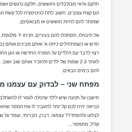
חלקם וודאי מבולבלים וחוששים, חלקם נרגשים ושמ
הם קצת עצובים. חשוב לתת לגיטימציה לכל קשת הרגשו
שמותר להם להיות חוששים או מבואסים).
אל תיבהלו, תסתכלו להם בעיניים, תניחו יד מלטפת, 
חדש או כשמתחילים כיתה א' ואתם מבינים אותם (ב
רצוי לדבר עם הילדים על המורה החדשה או הגן הח
לאתר 2-3 שמות של ילדים ולהזכיר אותם שוב ו
להם בימים הבאים.
מפתח שני – לבדוק עם עצמנו מה
חישבו על תכונה שיש לילד שיכולה לעזור לו להשת
כנראה יהיה לכם קל יותר להעביר לו את המסר שהוא י
לבלוט ולהסתדר? עצמאי, דברן, חברותי, עומד על שלו,
קליל, מתמסר…