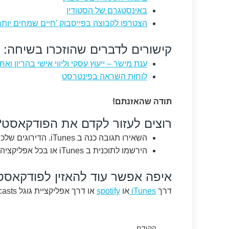
באינסטגרם של הסטודיו
הצטרפו לקבוצה בפייסבוק 'חיים שמחים יותר
קישורים לדברים שהוזכרו בשיחה:
ענת מישר – ייעוץ עסקי וליווי אישי בהריון ואח
לוחות השראה בפינטרסט
תודה שהאזנתם!
רוצים לעזור לקדם את הפודקאסט?
השאירו תגובה כנה ב iTunes. הדירוגים שלכם ממש עוזרים ואני קוראת כל אחת מהתגובות.
הירשמו לתוכנית ב iTunes או בכל אפליקציה שאתם אוהבים לשמוע בה פודקאסטים.
איפה אפשר עוד להאזין לפודקאסט
דרך
iTunes
או
spotify
או דרך אפליקציית גוגל podcasts.
קודם
הקודם