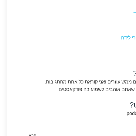
'
רי לידה
?
הבא
הבא