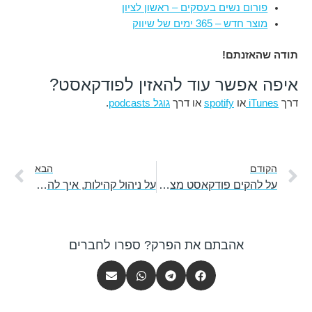
פורום נשים בעסקים – ראשון לציון
מוצר חדש – 365 ימים של שיווק
תודה שהאזנתם!
איפה אפשר עוד להאזין לפודקאסט?
דרך
iTunes
או
spotify
או דרך
גוגל podcasts
.
קודם
הב
הקודם
הבא
על להקים פודקאסט מצליח, לעבוד בזוג וליצור מקורות הכנסה מגוונים – עם דנית בן דוד
על ניהול קהילות, איך להפוך דף עסקי לקהילה ולפזר שמחה – עם ערבה גרזון רז
אהבתם את הפרק? ספרו לחברים