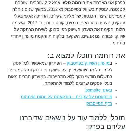
בפרק אני מארחת את
רוחמה סלע,
אמא ל-2 שובבים ושובבה
קטנטנה, עוסקת בשיווק בפייסבוק מ- 2012. במשך שנים ניהלה
קמפיינים שיצרו הכנסות של מליוני שקלים, הדריכה אלפי בעלי
עסקים, העבירה הרצאות, כנסים, קורסים וכו', ב- 2017 הגשימה
חלום והקימה את מועדון השיווק בפייסבוק, לשיחה מרתקת על
שיווק, עבודה עם אנשים, השקעה בלקוחות והקמת מועדון ייחודי
בתחומו.
את רוחמה תוכלו למצוא ב:
ב
מועדון השיווק בפייסבוק
– הפתרון שמאפשר לכל עסק
ללמוד כל מה שהוא צריך על שיווק בפייסבוק ומה שמסביב
בתשלום חודשי נמוך ללא התחייבות. במועדון חברים מאות
בעלי עסקים שרוצים ללמוד ולהתפתח.
באתר bomsite
פודקאסט על עקבים – פודקאסט על יזמות ואימהות
בדף הפייסבוק
תוכלו ללמוד עוד על נושאים שדיברנו
עליהם בפרק: