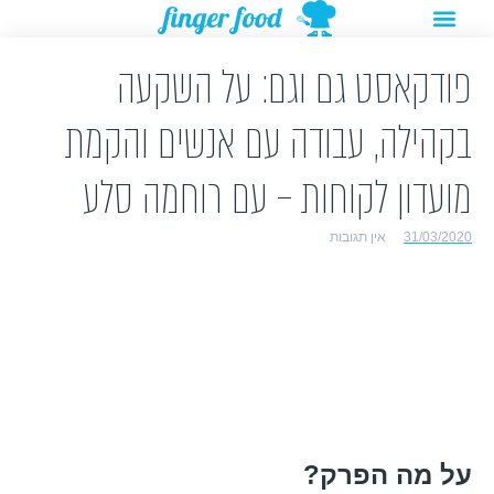
תפריט
ילוג
מתנות להורדה
רעיונות לפעילויות
תוכן
פודקאסט גם וגם: על השקעה
בקהילה, עבודה עם אנשים והקמת
מועדון לקוחות – עם רוחמה סלע
31/03/2020
אין תגובות
על מה הפרק?