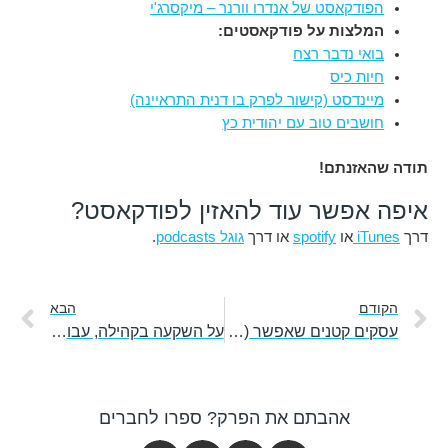
הפודקאסט של אנדרו וורנר – מיקסרג'י
המלצות על פודקאסטים:
בואי נדבר רצח
חיות כיס
מיינדסט (קישור לפרק בו דנית התראיינה)
חושבים טוב עם יהודית כץ
תודה שהאזנתם!
איפה אפשר עוד להאזין לפודקאסט?
דרך
iTunes
או
spotify
או דרך
גוגל podcasts
.
קודם
הב
הקודם
הבא
עסקים קטנים שאפשר (וכדאי) להזמין מהם עם משלוח
על השקעה בקהילה, עבודה עם אנשים והקמת מועדון לקוחות – עם רוחמה סלע
אהבתם את הפרק? ספרו לחברים