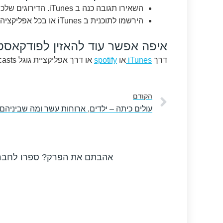
השאירו תגובה כנה ב iTunes. הדירוגים שלכם ממש עוזרים ואני קוראת כל אחת מהתגובות.
הירשמו לתוכנית ב iTunes או בכל אפליקציה שאתם אוהבים לשמוע בה פודקאסטים.
איפה אפשר עוד להאזין לפודקאסט
דרך
iTunes
או
spotify
או דרך אפליקציית גוגל podcasts.
קודם
הקודם
אהבתם את הפרק? ספרו לחבר