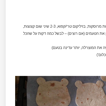
רוטב פיצה מוכן, או להכין בבית רוטב מעגבניות מרוסקות, בזיליקום טרי/קפוא, 2-3 שיני שום קצוצות,
זן את הטעמים (אם רוצים) – לבשל כמה דקות על שהכל
ה את המוצרלה, יותר עדינה בטעם)
לום')