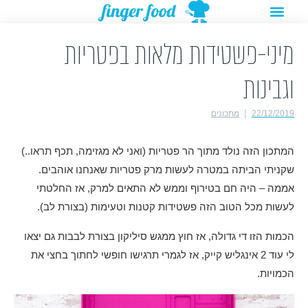
תפריט
ילוג
מתנות להורדה
רעיונות לפעילויות
תוכן
מיני-פשטידות מלאות בפטריות
וגבינות
22/12/2019
מתכונים
המתכון הזה נולד מתוך הר פטריות (ואני לא מגזימה, תכף תראו..)
שקניתי הביתה במטרה לעשות מרק פטריות שאנחנו אוהבים.
אממה – היה חם בטירוף וממש לא התאים למרק, אז החלטתי
לעשות מכל הטוב הזה פשטידות קטנות וטעימות (בצורת לב).
הכמות הזו די גדולה, אז חוץ ממגש סיליקון בצורת לבבות גם יצאו
לי עוד 2 אינגליש קייק, אז לגמרי תרגישו חופשי לחתוך בחצי את
הכמויות.