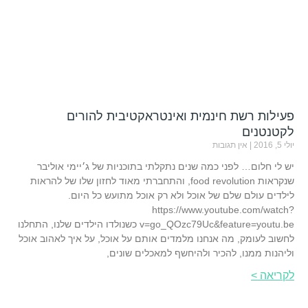
פעילות רשת חינמית ואינטראקטיבית להורים
לקטנטנים
יולי 5, 2016
אין תגובות
יש לי חלום… לפני כמה שנים נתקלתי בתוכניות של ג׳יימי אוליבר
שנקראות food revolution, והתחברתי מאוד לחזון שלו של להראות
לילדים עולם שלם של אוכל ולא רק אוכל מתועש כל היום.
https://www.youtube.com/watch?
v=go_QOzc79Uc&feature=youtu.be כשנולדו הילדים שלנו, התחלנו
לחשוב לעומק, מה אנחנו מלמדים אותם על אוכל, על איך לאהוב אוכל
וליהנות ממנו, להכיר ולהיחשף למאכלים שונים,
לקריאה >