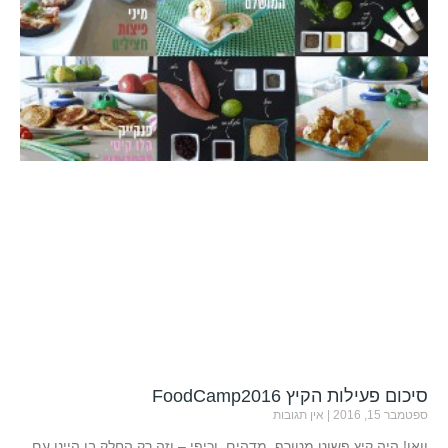
סיכום פעילות הקיץ FoodCamp2016
ספטמבר 15, 2016
אין תגובות
וואו! היה קיץ פשוט מטורף, מדהים, וכיפי – וזה רק החלק בו היינו עם