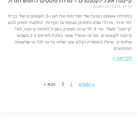
קייטנת אוכל לקטנטנים – סדרת פוסטים לחופש הגדול
יוני 15, 2016
אין תגובות
בתחילת אוגוסט הבנות שלי מסיימות את הגן ו-3 הקטנטנים שלי בבית
יחד איתי. אז כדי שלא נתחרפן ונטפס על הקירות, החלטתי לארגן להם
"קייטנה" משלי, הרי 3 ילדים זה מספיק בשביל לפתוח קייטנה, לא?
קייטנה לקטנטנים, מה זה אומר? שאני הולכת לפרסם 2-3 בשבוע
מתכונים, שיעלו במסגרת הבלוג וגם ישלחו בדיוור לכל מי שרשומה
המתכונים
לקריאה >
« הקודם
1
2
הבא »
© 2024 כל הזכויות שמורות לשרון גולן