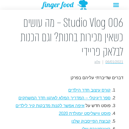
תפריט
ילוג
מתנות להורדה
רעיונות לפעילויות
תוכן
Studio Vlog 006 – מה עושים
כשאין מכירות בחנות? וגם הכנות
לבלאק פריידי
06/01/2021
וולוג
דברים שדיברתי עליהם בפרק:
קורס עיצוב חדר הילדים
ספר דיגיטלי – המדריך המלא לארגון חדר המשחקים
פוסט חדש על
איפה אפשר לקנות מדבקות קיר לילדים
פוסט ווישליסט יומולדת 2020
קבוצת הפייסבוק שלנו