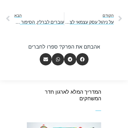
קודם
הב
הקודם
הבא
על ניהול עסק עצמאי לצד אבהות נוכחת והתפתחות עצמית – עם רועי צ'סנר
עוברים לברלין, הסיפור של עופרי פז
אהבתם את הפרק? ספרו לחברים
המדריך המלא לארגון חדר
המשחקים