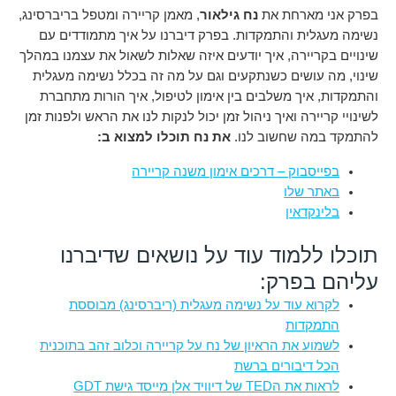
בפרק אני מארחת את
נח גילאור
, מאמן קריירה ומטפל בריברסינג,
נשימה מעגלית והתמקדות. בפרק דיברנו על איך מתמודדים עם
שינויים בקריירה, איך יודעים איזה שאלות לשאול את עצמנו במהלך
שינוי, מה עושים כשנתקעים וגם על מה זה בכלל נשימה מעגלית
והתמקדות, איך משלבים בין אימון לטיפול, איך הורות מתחברת
לשינויי קריירה ואיך ניהול זמן יכול לנקות לנו את הראש ולפנות זמן
להתמקד במה שחשוב לנו.
את נח תוכלו למצוא ב:
בפייסבוק – דרכים אימון משנה קריירה
באתר שלו
בלינקדאין
תוכלו ללמוד עוד על נושאים שדיברנו
עליהם בפרק:
לקרוא עוד על נשימה מעגלית (ריברסינג) מבוססת
התמקדות
לשמוע את הראיון של נח על קריירה וכלוב זהב בתוכנית
הכל דיבורים ברשת
לראות את הTED של דיוויד אלן מייסד גישת GDT