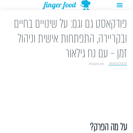
תפריט
ילוג
מתנות להורדה
רעיונות לפעילויות
תוכן
פודקאסט גם וגם: על שינויים בחיים
ובקריירה, התפתחות אישית וניהול
זמן – עם נח גילאור
26/02/2020
אין תגובות
על מה הפרק?