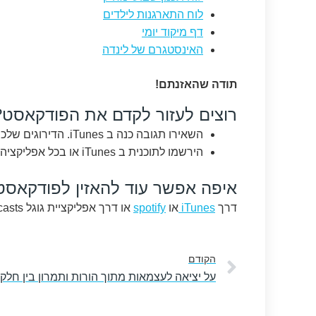
לוח התארגנות לילדים
דף מיקוד יומי
האינסטגרם של לינדה
תודה שהאזנתם!
רוצים לעזור לקדם את הפודקאסט?
השאירו תגובה כנה ב iTunes. הדירוגים שלכם ממש עוזרים ואני קוראת כל אחת מהתגובות.
הירשמו לתוכנית ב iTunes או בכל אפליקציה שאתם אוהבים לשמוע בה פודקאסטים.
איפה אפשר עוד להאזין לפודקאסט
דרך
iTunes
או
spotify
או דרך אפליקציית גוגל podcasts.
קודם
הקודם