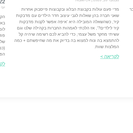
נובמבר 18, 2020
אין תגובות
22
יוני 17, 2020
ר
מדי פעם עולות בקבוצת הבלוג ובקבוצות פייסבוק אחרות
שאני חברה בהן שאלות לגבי עיצוב חדר הילדים עם מדבקות
הקד
קיר, כשהשאלה המובילה היא 'איפה אפשר לקנות מדבקות
באו
קיר לילדים?', אז הלכתי לאמהות החברות בקהילה שלנו וגם
לומ
עשיתי מחקר משל עצמי, כדי להביא לכם רשימה שיהיה קל
פוד
להתמצא בה ונוח למצוא בה בדיוק את מה שחיפשתם + כמה
שלה
המלצות שוות.
(כמ
הפו
לקריאה >
לקר