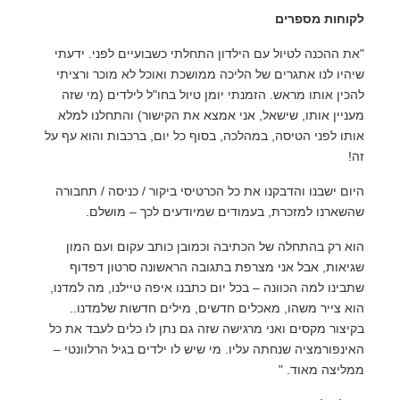
לקוחות מספרים
"את ההכנה לטיול עם הילדון התחלתי כשבועיים לפני. ידעתי
שיהיו לנו אתגרים של הליכה ממושכת ואוכל לא מוכר ורציתי
להכין אותו מראש. הזמנתי יומן טיול בחו"ל לילדים (מי שזה
מעניין אותו, שישאל, אני אמצא את הקישור) והתחלנו למלא
אותו לפני הטיסה, במהלכה, בסוף כל יום, ברכבות והוא עף על
זה!
היום ישבנו והדבקנו את כל הכרטיסי ביקור / כניסה / תחבורה
שהשארנו למזכרת, בעמודים שמיודעים לכך – מושלם.
הוא רק בהתחלה של הכתיבה וכמובן כותב עקום ועם המון
שגיאות, אבל אני מצרפת בתגובה הראשונה סרטון דפדוף
שתבינו למה הכוונה – בכל יום כתבנו איפה טיילנו, מה למדנו,
הוא צייר משהו, מאכלים חדשים, מילים חדשות שלמדנו..
בקיצור מקסים ואני מרגישה שזה גם נתן לו כלים לעבד את כל
האינפורמציה שנחתה עליו. מי שיש לו ילדים בגיל הרלוונטי –
ממליצה מאוד. "