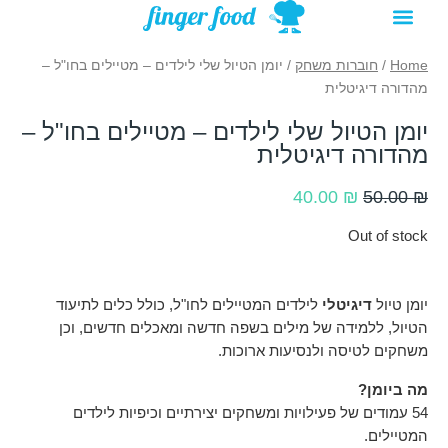
תפריט
ילוג
מתנות להורדה
רעיונות לפעילויות
תוכן
Home
/
חוברות משחק
/ יומן הטיול שלי לילדים – מטיילים בחו"ל –
מהדורה דיגיטלית
יומן הטיול שלי לילדים – מטיילים בחו"ל –
מהדורה דיגיטלית
Current
Original
40.00
₪
50.00
₪
price
price
Out of stock
is:
was:
40.00 ₪.
50.00 ₪.
יומן טיול
דיגיטלי
לילדים המטיילים לחו"ל, כולל כלים לתיעוד
הטיול, ללמידה של מילים בשפה חדשה ומאכלים חדשים, וכן
משחקים לטיסה ולנסיעות ארוכות.
מה ביומן?
54 עמודים של פעילויות ומשחקים יצירתיים וכיפיות לילדים
המטיילים.