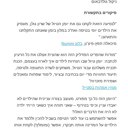
ניקול גולדבאום
סיקורים בתקשורת
"לנסיעה הזאת לקחנו גם את יומן הטיול של שרון גולן, מעסיק
את הילדים יופי בטיסה ואח"כ במלון בזמן שאנחנו התקלחנו
והתארגנו."
מיכאלה חפץ-פיצ'ון,
בלוג Numini
"מודות שהפריט המדליק הזה הוא שהצית אצלנו את כל הרעיון
לכתבה: יומן טיול שבו הנחיות לילדים איך לארוז בעצמם, הכנת
תכנית משלהם עבור הטיול, משחקים לשדה התעופה ולטיסה,
תיעוד החוויות מדי יום בכתיבה ובציור, לימוד שפחות ומאכלים
ושמירת מזכרות"
מגזין אמהות בסטייל
"היומן הזה כל כך מפורט, מעוצב בצורה עניינית שהילדים לא
יאבדו עניין וכיפי בטירוף – שאני תוהה איך כשאני הייתי ילדה
לא היה את הדברים האלו?
אפשר להשתמש בו עוד לפני הטיסה בשביל להכין וללמד את
הילדים על המדינה אותה תבקרו, אפשר (ומומלץ!) לקחת אותו