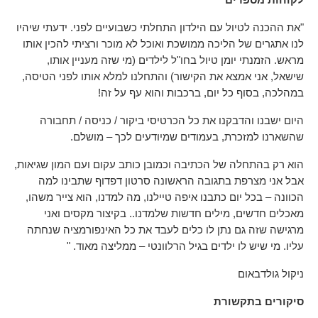
לקוחות מספרים
"את ההכנה לטיול עם הילדון התחלתי כשבועיים לפני. ידעתי שיהיו
לנו אתגרים של הליכה ממושכת ואוכל לא מוכר ורציתי להכין אותו
מראש. הזמנתי יומן טיול בחו"ל לילדים (מי שזה מעניין אותו,
שישאל, אני אמצא את הקישור) והתחלנו למלא אותו לפני הטיסה,
במהלכה, בסוף כל יום, ברכבות והוא עף על זה!
היום ישבנו והדבקנו את כל הכרטיסי ביקור / כניסה / תחבורה
שהשארנו למזכרת, בעמודים שמיודעים לכך – מושלם.
הוא רק בהתחלה של הכתיבה וכמובן כותב עקום ועם המון שגיאות,
אבל אני מצרפת בתגובה הראשונה סרטון דפדוף שתבינו למה
הכוונה – בכל יום כתבנו איפה טיילנו, מה למדנו, הוא צייר משהו,
מאכלים חדשים, מילים חדשות שלמדנו.. בקיצור מקסים ואני
מרגישה שזה גם נתן לו כלים לעבד את כל האינפורמציה שנחתה
עליו. מי שיש לו ילדים בגיל הרלוונטי – ממליצה מאוד. "
ניקול גולדבאום
סיקורים בתקשורת