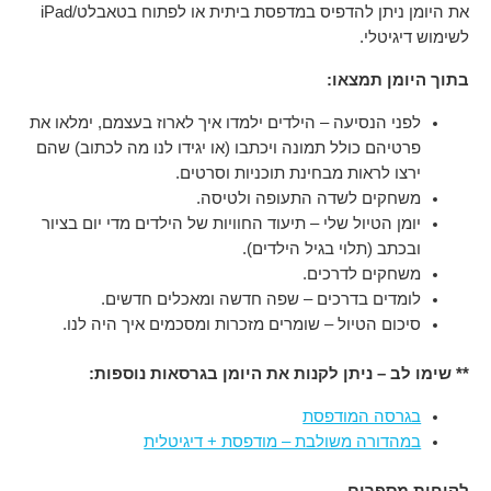
את היומן ניתן להדפיס במדפסת ביתית או לפתוח בטאבלט/iPad
לשימוש דיגיטלי.
בתוך היומן תמצאו:
לפני הנסיעה – הילדים ילמדו איך לארוז בעצמם, ימלאו את
פרטיהם כולל תמונה ויכתבו (או יגידו לנו מה לכתוב) שהם
ירצו לראות מבחינת תוכניות וסרטים.
משחקים לשדה התעופה ולטיסה.
יומן הטיול שלי – תיעוד החוויות של הילדים מדי יום בציור
ובכתב (תלוי בגיל הילדים).
משחקים לדרכים.
לומדים בדרכים – שפה חדשה ומאכלים חדשים.
סיכום הטיול – שומרים מזכרות ומסכמים איך היה לנו.
** שימו לב – ניתן לקנות את היומן בגרסאות נוספות:
בגרסה המודפסת
במהדורה משולבת – מודפסת + דיגיטלית