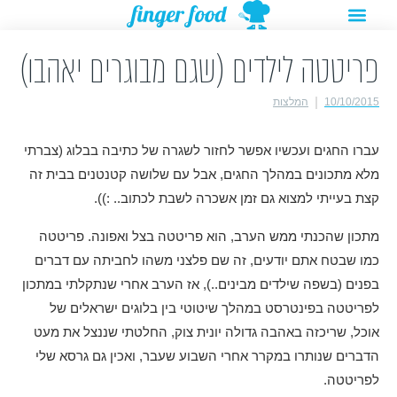
תפריט
ילוג
מתנות להורדה
רעיונות לפעילויות
תוכן
פריטטה לילדים (שגם מבוגרים יאהבו)
10/10/2015
המלצות
עברו החגים ועכשיו אפשר לחזור לשגרה של כתיבה בבלוג (צברתי
מלא מתכונים במהלך החגים, אבל עם שלושה קטנטנים בבית זה
קצת בעייתי למצוא גם זמן אשכרה לשבת לכתוב.. :)).
מתכון שהכנתי ממש הערב, הוא פריטטה בצל ואפונה. פריטטה
כמו שבטח אתם יודעים, זה שם פלצני משהו לחביתה עם דברים
בפנים (בשפה שילדים מבינים..), אז הערב אחרי שנתקלתי במתכון
לפריטטה בפינטרסט במהלך שיטוטי בין בלוגים ישראלים של
אוכל, שריכזה באהבה גדולה יונית צוק, החלטתי שננצל את מעט
הדברים שנותרו במקרר אחרי השבוע שעבר, ואכין גם גרסא שלי
לפריטטה.