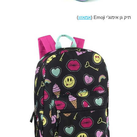
תיק גן אימוג'י Emoji (
אמאזון
)