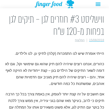
תפריט
ילוג
מתנות להורדה
רעיונות לפעילויות
תוכן
ווישליסט #3 חוזרים לגן – תיקים לגן
בפחות מ-120 ש"ח
15/08/2018
המלצות
הייתי אומרת שיש לנו התמכרות (קלה) לתיקי גן. לנו ולילדים.
כהורים, אנחנו רוצים שיהיה להם תיק שהוא גם שימושי וקל, וגם לא
דומה לשאר התיקים של הילדים בגן – קצת ייחודיות לא הזיקה לאף
אחד, והם – רוצים שיהיה להם תיק מגניב עם הדמויות שהם
אוהבים, שמשתנות כל כמה חודשים..
אם חושבים על זה קצת יותר לעומק, אין באמת צורך בכל כך הרבה
תיקים כי לרוב, בעיקר מאז שהם בגני עיריה, אין ממש צורך ללכת
כל בוקר עם התיק לגן, אלא פשוט משאירים אותו על המתלה עם