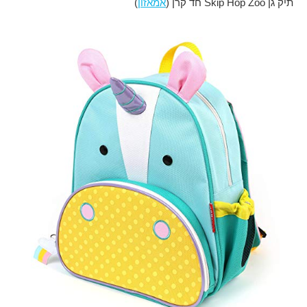
תיק גן Skip Hop Zoo חד קרן (
אמאזון
)