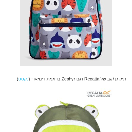
תיק גן / גב של Regatta דגם Zephyr בדוגמת דינוזאור (
נקסט
)