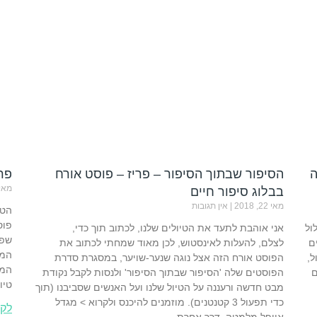
ה
הסיפור שבתוך הסיפור – פריז – פוסט אורח
פרי
מאי 21, 18
בבלוג סיפור חיים
מאי 22, 2018
אין תגובות
הטי
פוס
ול
אני אוהבת לתעד את הטיולים שלנו, לכתוב תוך כדי,
שפו
ם
לצלם, להעלות לאינסטוש, לכן מאוד שמחתי לכתוב את
המל
ל,
הפוסט אורח הזה אצל נוגה שנער-שויער, במסגרת סדרת
המק
ם
הפוסטים שלה 'הסיפור שבתוך הסיפור' ולנסות לקבל נקודת
טיו
מבט חדשה ורעננה על הטיול שלנו ועל האנשים שסביבנו (תוך
כדי תפעול 3 קטנטנים). מוזמנים להיכנס ולקרוא > מגדל
לקר
אייפל מלמטה, דרך אחרת