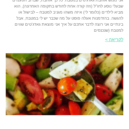
אני ממש אוהבת גאדג'טים במטבח. כל כך אוהבת, שברוב הפעמים
שבעלי נוסע לחו"ל (וזה קורה אחת לחודש בתקופה האחרונה), הוא
מביא לילדים (כלומר לי) איזה משהו מגניב למטבח – לבישול או
להגשה. בהזדמנות אעלה פוסט על מה שכבר יש לי במטבח, אבל
בינתיים אני רוצה לדבר אתכם על איך אני מוצאת גאדג'טים שווים
למטבח (שנכנסים
לקריאה >